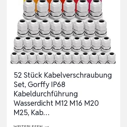
KABELDURCHFÜHRUNG
WASSERDICHT
M12
M16
M20
M25
M32,
VERSTE…
52 Stück Kabelverschraubung
Set, Gorffy IP68
Kabeldurchführung
Wasserdicht M12 M16 M20
M25, Kab…
52
WEITERLESEN