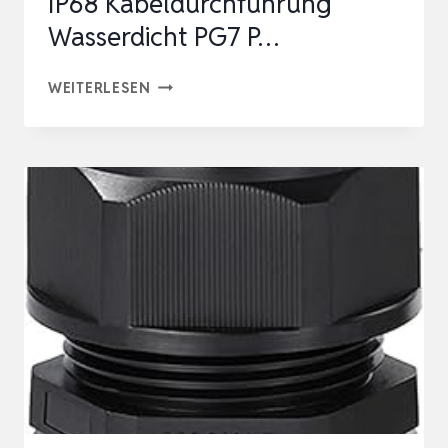
IP68 Kabeldurchführung
Wasserdicht PG7 P…
KABELVERSCHRAUBUNG
WEITERLESEN
SET
MIT
DICHTUNGEN,
GORFFY
60
STÜCK
IP68
KABELDURCHFÜHRUNG
WASSERDICHT
PG7
P…