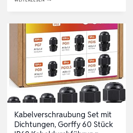
STÜCK
KABELVERSCHRAUBUNG
SET,
GORFFY
IP68
KABELDURCHFÜHRUNG
WASSERDICHT
M12
M16
M20
M25,
KAB…
Kabelverschraubung Set mit
Dichtungen, Gorffy 60 Stück