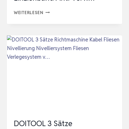
PIOUS
WEITERLESEN
KABELEINZIEHHILFE
30M,
ZUGDRAHT
FÜR
LEERROHRE,
MIT
AUFBEWAHRUNGSBOX,
EINZIEHBAND
ANTI-
VERW…
DOITOOL 3 Sätze