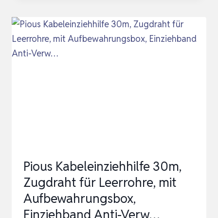
–
FLEXIBLE
EINZIEHFEDER
UND
ZUGDRAHT
FÜR
LEERROHRE
–
KABELZIEHHILFE
IN…
Pious Kabeleinziehhilfe 30m,
Zugdraht für Leerrohre, mit
Aufbewahrungsbox,
Einziehband Anti-Verw…