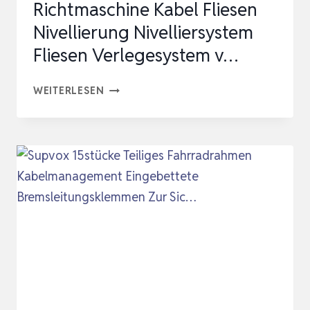
Richtmaschine Kabel Fliesen
Nivellierung Nivelliersystem
Fliesen Verlegesystem v…
DOITOOL
WEITERLESEN
3
SÄTZE
RICHTMASCHINE
KABEL
FLIESEN
NIVELLIERUNG
NIVELLIERSYSTEM
FLIESEN
VERLEGESYSTEM
V…