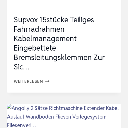
Supvox 15stücke Teiliges
Fahrradrahmen
Kabelmanagement
Eingebettete
Bremsleitungsklemmen Zur
Sic…
SUPVOX
WEITERLESEN
15STÜCKE
TEILIGES
FAHRRADRAHMEN
KABELMANAGEMENT
EINGEBETTETE