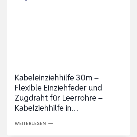
MIT
KUPFERKOPF
&
5
ZUBEHÖRTEILEN
–
KABEL…
Kabeleinziehhilfe 30m –
Flexible Einziehfeder und
Zugdraht für Leerrohre –
Kabelziehhilfe in…
KABELEINZIEHHILFE
WEITERLESEN
30M