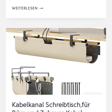
ALEX
WEITERLESEN
TECH
13MM-
3.1M
SELBSTSCHLIESSEND K
ABELSCHLAUCH G
EWEBTER K
ABELMANTEL K
ABELSCHUTZ Z
USCHNEIDBAR…
Kabelkanal Schreibtisch,für