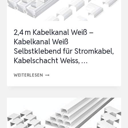
2,4 m Kabelkanal Weiß –
Kabelkanal Weiß
Selbstklebend für Stromkabel,
Kabelschacht Weiss, …
2,4 M
WEITERLESEN
KABELKANAL
WEISS –
K
ABELKANAL W
EISS SE
LBSTKLEBEND FÜ