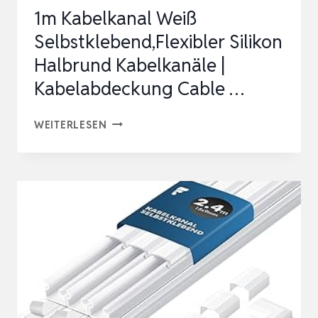
1m Kabelkanal Weiß
Selbstklebend,Flexibler Silikon
Halbrund Kabelkanäle |
Kabelabdeckung Cable …
1M
WEITERLESEN
KABELKANAL
WEISS S
ELBSTKLEBEND,FLEXIBLER S
ILIKON H
ALBRUND K
ABELKANÄLE |
K
ABELABDECKUNG C
ABLE …