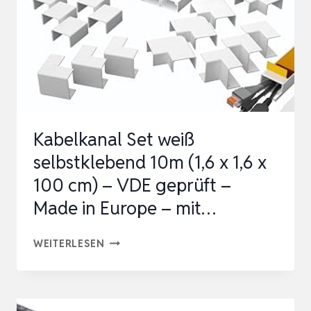
R ST
ROMKABEL, KA
BELSCHACHT WE
ISS, …
Kabelkanal Set weiß
selbstklebend 10m (1,6 x 1,6 x
100 cm) – VDE geprüft –
Made in Europe – mit…
KABELKANAL
WEITERLESEN
SET
WEISS S
ELBSTKLEBEND 1