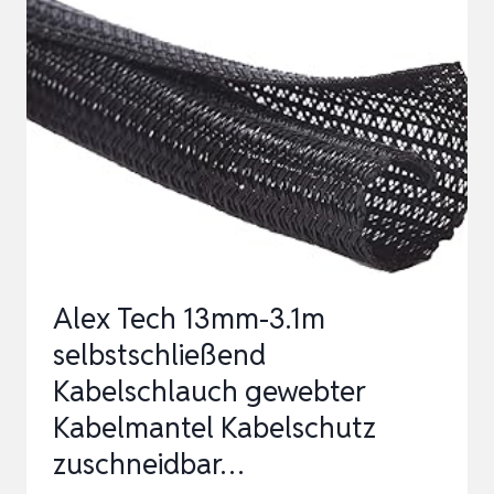
0M (
1,6 X
1
,6 X
1
00 C
M) –
V
DE G
Alex Tech 13mm-3.1m
EPRÜFT –
selbstschließend
M
Kabelschlauch gewebter
ADE I
Kabelmantel Kabelschutz
N E
UROPE –
zuschneidbar…
M