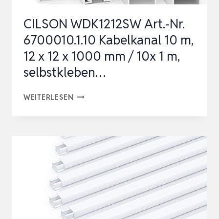
CILSON WDK1212SW Art.-Nr.
6700010.1.10 Kabelkanal 10 m,
12 x 12 x 1000 mm / 10x 1 m,
selbstkleben…
CILSON
WEITERLESEN
WDK1212SW
ART.-
NR.
6700010.1.10
KABELKANAL
10
M,
12