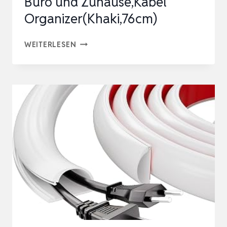
Büro und Zuhause,Kabel
Organizer(Khaki,76cm)
KABELKANAL
WEITERLESEN
SCHREIBTISCH,FÜR
BÜRO
UND
ZUHAUSE,KABEL
ORGANIZER(KHAKI,76CM)