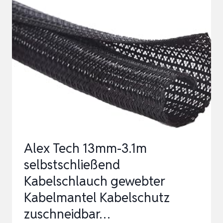
FLEXIBEL,
HALBRUNDE
ABDECKUNG
MIT
SCHELLEN
ZUM
REINIGEN
UND
…
Alex Tech 13mm-3.1m
selbstschließend
Kabelschlauch gewebter
Kabelmantel Kabelschutz
zuschneidbar…