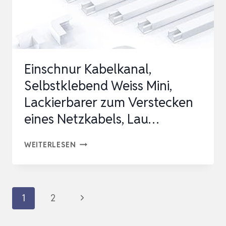
X
12
X
1000
Einschnur Kabelkanal,
MM
Selbstklebend Weiss Mini,
/
Lackierbarer zum Verstecken
10X
eines Netzkabels, Lau…
1
M,
EINSCHNUR
WEITERLESEN
SELBSTKLEBEN…
KABELKANAL,
SELBSTKLEBEND
WEISS
Seitennavigation
Nächste
1
2
MINI,
Seite
LACKIERBARER