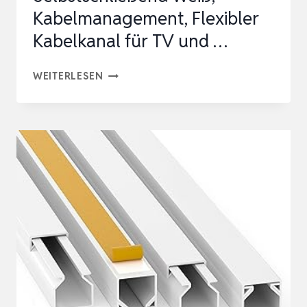
Kabelmanagement, Flexibler
Kabelkanal für TV und …
13MM-
WEITERLESEN
3M
KABELSCHLAUCH
SELBSTSCHLIESSEND W
EISS, KA
BELMANAGEMENT, FL
EXIBLER KA
BELKANAL FÜ
R TV
UN
D …