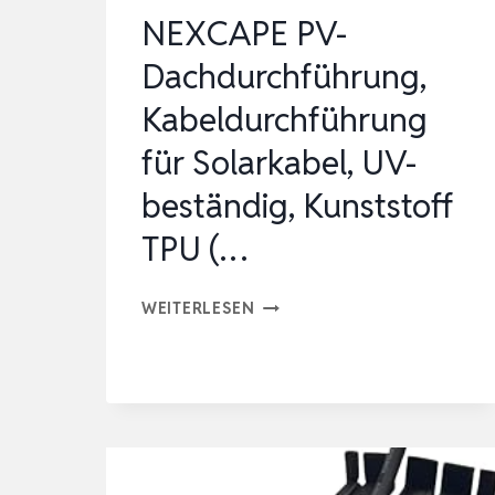
NEXCAPE PV-
Dachdurchführung,
Kabeldurchführung
für Solarkabel, UV-
beständig, Kunststoff
TPU (…
NEXCAPE
WEITERLESEN
PV-
DACHDURCHFÜHRUNG,
KABELDURCHFÜHRUNG
FÜR
SOLARKABEL,