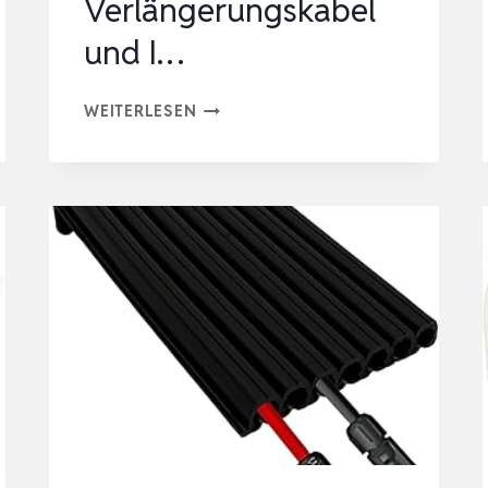
Verlängerungskabel
und I…
SOLAR
WEITERLESEN
DACHDURCHFÜHRUNG,
KABELDURCHFÜHRUNG
MIT
6MM²
1M
UV-
BESTÄNDIGE
VERLÄNGERUNGSKABEL
UND
I…