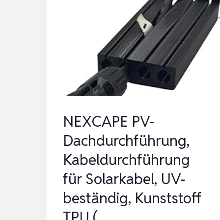
UV-
BESTÄNDIG,
KUNSTSTOFF
TPU
(…
NEXCAPE PV-
Dachdurchführung,
Kabeldurchführung
für Solarkabel, UV-
beständig, Kunststoff
TPU (…