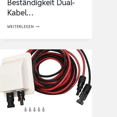
Beständigkeit Dual-
Kabel…
HANDGOLD
WEITERLESEN
DACHDURCHFÜHRUNG
SOLAR
DOPPEL
KABELDURCHFÜHRUNG
GEHÄUSE,
UV-
BESTÄNDIGKEIT
DUAL-
KABEL…