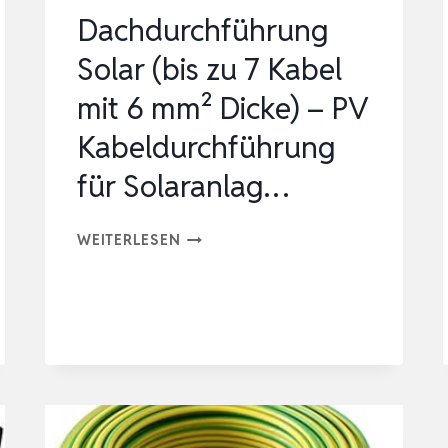
Dachdurchführung
Solar (bis zu 7 Kabel
mit 6 mm² Dicke) – PV
Kabeldurchführung
für Solaranlag…
DACHDURCHFÜHRUNG
WEITERLESEN
SOLAR
(BIS
ZU
7
KABEL
MIT
6