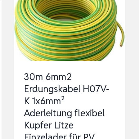
MM²
DICKE)
–
PV
KABELDURCHFÜHRUNG
FÜR
SOLARANLAG…
30m 6mm2
Erdungskabel H07V-
K 1x6mm²
Aderleitung flexibel
Kupfer Litze
Einzelader für PV