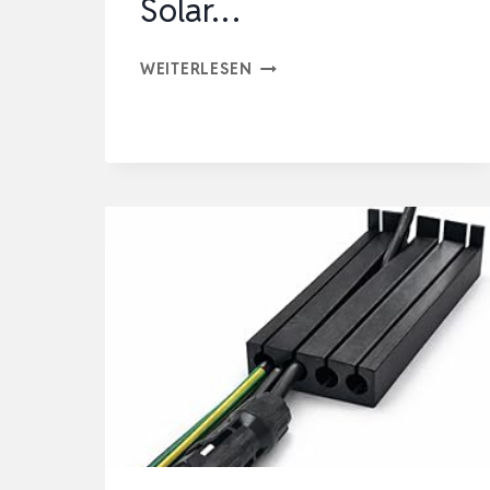
Solar…
SOLAR
WEITERLESEN
DOPPEL
KABELDURCHFÜHRUNG
MIT
6MM²
1M
KABEL,
DACHDURCHFÜHRUNG
SOLAR
WASSERDICHT
MIT
SOLAR…