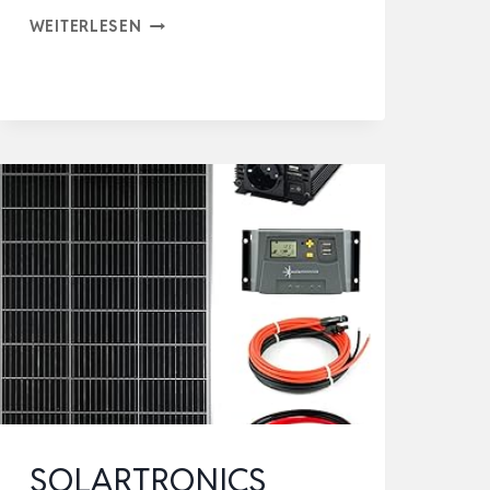
SOLARWAY
WEITERLESEN
500W
SOLARPANEL
FULL
BLACK
BIFAZIAL
GLAS/GLAS
PV
PANEL
MIT
POSITIVER
LEISTUNGSTOLERANZ
V…
SOLARTRONICS