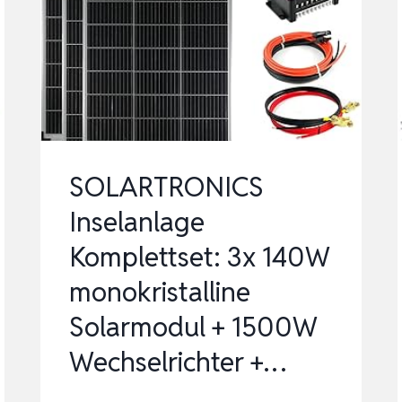
MONOKRISTALLINE
SOLARMODUL
+
20A
LADEREGLER
+
PV
SOLARTRONICS
KABE…
Inselanlage
Komplettset: 3x 140W
monokristalline
Solarmodul + 1500W
Wechselrichter +…