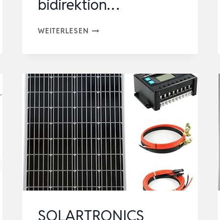
bidirektion…
ANKER
WEITERLESEN
SOLIX
4
PRO
SOLARBANK
+
4×
500W
SOLARPANELS
|
4
MPPT,
BIS
SOLARTRONICS