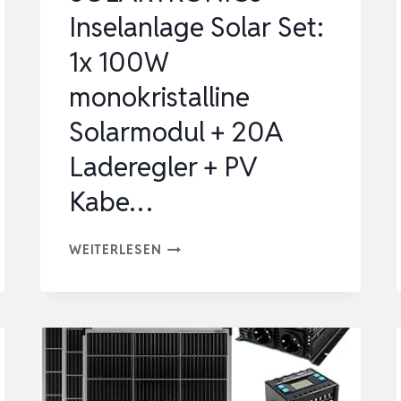
ZU
Inselanlage Solar Set:
30KWH
1x 100W
KAPAZITÄT,
BIDIREKTION…
monokristalline
Solarmodul + 20A
Laderegler + PV
Kabe…
SOLARTRONICS
WEITERLESEN
INSELANLAGE
SOLAR
SET:
1X
100W