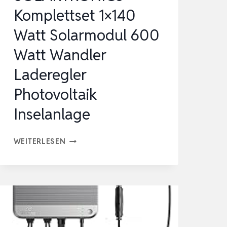
Komplettset 1×140
Watt Solarmodul 600
Watt Wandler
Laderegler
Photovoltaik
Inselanlage
SOLARTRONICS
WEITERLESEN
KOMPLETTSET
1×140
WATT
SOLARMODUL
600