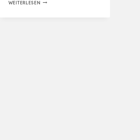
ZENDURE
WEITERLESEN
SPEICHER
FÜR
BALKONKRAFTWERK,
SOLARFLOW
800
MIT
1200W
SOLAR
EINGANG,
800W
AC
EINGANG/AUS…