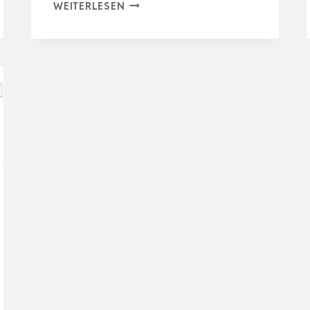
SOLARTRONICS
WEITERLESEN
INSELANLAGE
KOMPLETTSET:
3X
140W
MONOKRISTALLINE
SOLARMODUL
+
1500W
WECHSELRICHTER
+
…