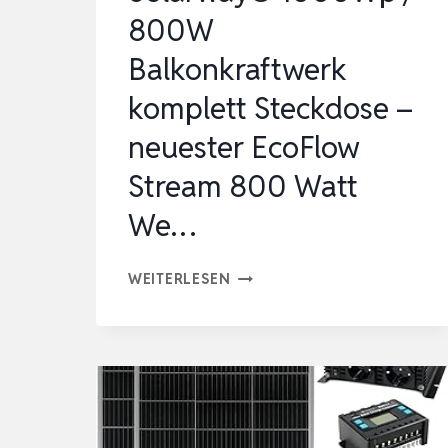
AUSGANG,
800W
1,92KW…
Balkonkraftwerk
komplett Steckdose –
neuester EcoFlow
Stream 800 Watt
We…
SOLARWAY®
WEITERLESEN
1000WP
/
800W
BALKONKRAFTWERK
KOMPLETT