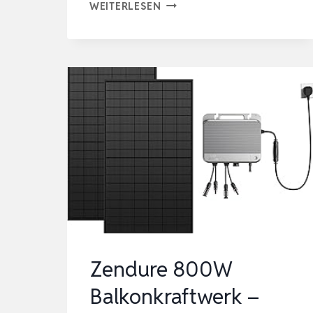
SOLARTRONICS
WEITERLESEN
KOMPLETTSET
2X
140
WATT
SOLARMODUL
1000
WATT
WANDLER
LADEREGLER
PHOTOVOLTAIK
INSELAN…
Zendure 800W
Balkonkraftwerk –