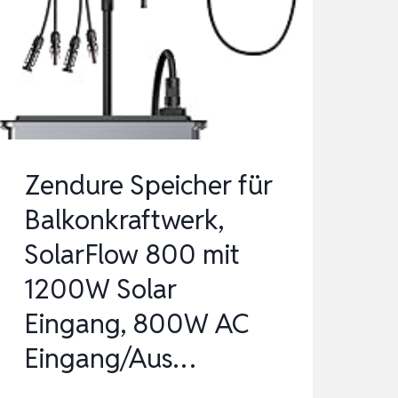
WATT
WANDLER
LADEREGLER
PHOTOVOLTAIK
INSELANLAGE
Zendure Speicher für
Balkonkraftwerk,
SolarFlow 800 mit
1200W Solar
Eingang, 800W AC
Eingang/Aus…