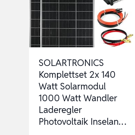
STECKDOSE
–
NEUESTER
ECOFLOW
STREAM
800
WATT
SOLARTRONICS
WE…
Komplettset 2x 140
Watt Solarmodul
1000 Watt Wandler
Laderegler
Photovoltaik Inselan…