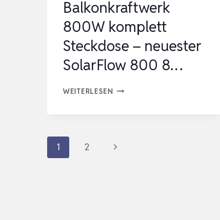
Balkonkraftwerk
800W komplett
Steckdose – neuester
SolarFlow 800 8…
ZENDURE
WEITERLESEN
800W
BALKONKRAFTWERK
–
Seitennavigation
Nächste
1
2
BALKONKRAFTWERK
800W
Seite
KOMPLETT
STECKDOSE
–