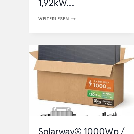
1,92kW…
ZENDURE
WEITERLESEN
SF800
PLUS
BALKONKRAFTWERK
MIT
SPEICHER,
MIT
2
515W
SOLARPANELS
|
800W
AC-
Solarway® 1000Wp /