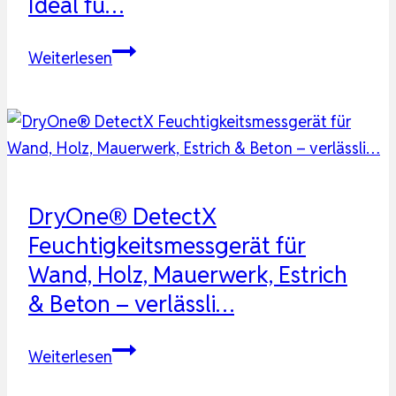
Ideal fü…
Digits,
Feu…
Wand
Weiterlesen
Feuchtigkeitsmessgerät
MS04
mit
Kugelsensor
für
Zerstörungsfreie
DryOne® DetectX
Bereichsscans,
Feuchtigkeitsmessgerät für
Ideal
Wand, Holz, Mauerwerk, Estrich
fü…
& Beton – verlässli…
DryOne®
Weiterlesen
DetectX