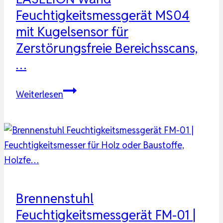
Farb-
Feuchtigkeitsmessgerät MS04
Großbild
mit Kugelsensor für
|
Zerstörungsfreie Bereichsscans,
Feuchtigkeitsmessgerät
…
Wa…
LASELION
Weiterlesen
Wand
Feuchtigkeitsmessgerät
MS04
mit
Kugelsensor
für
Zerstörungsfreie
Brennenstuhl
Bereichsscans,
Feuchtigkeitsmessgerät FM-01 |