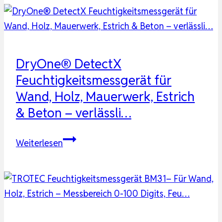
3-
Zoll-
HD-
Farb-
Großbild-
DryOne® DetectX
Feuchtemessgerät
Feuchtigkeitsmessgerät für
mit
Wand, Holz, Mauerwerk, Estrich
Stoffbeutel,
& Beton – verlässli…
20-
…
DryOne®
Weiterlesen
DetectX
Feuchtigkeitsmessgerät
für
Wand,
Holz,