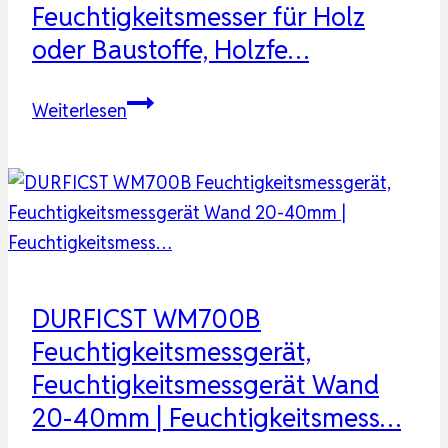
…
Feuchtigkeitsmesser für Holz
oder Baustoffe, Holzfe…
Brennenstuhl
Weiterlesen
Feuchtigkeitsmessgerät
FM-
01
|
Feuchtigkeitsmesser
für
Holz
DURFICST WM700B
oder
Feuchtigkeitsmessgerät,
Baustoffe,
Feuchtigkeitsmessgerät Wand
Holzfe…
20-40mm | Feuchtigkeitsmess…