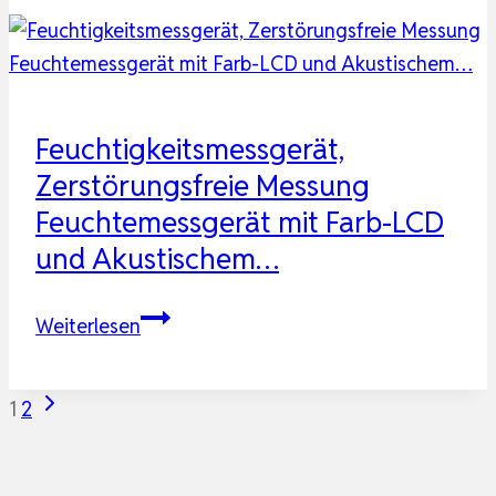
Feuchtigkeitsmessgerät
für
Wand,
Holz,
Mauerwerk,
Feuchtigkeitsmessgerät,
Estrich
Zerstörungsfreie Messung
&
Feuchtemessgerät mit Farb-LCD
Beton
und Akustischem…
–
verlässli…
Feuchtigkeitsmessgerät,
Weiterlesen
Zerstörungsfreie
Messung
Seitennavigation
Nächste
1
2
Feuchtemessgerät
Seite
mit
Farb-