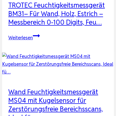
Mauerwerk,
TROTEC Feuchtigkeitsmessgerät
Estrich
BM31– Für Wand, Holz, Estrich –
&
Messbereich 0-100 Digits, Feu…
Beton
–
TROTEC
Weiterlesen
verlässli…
Feuchtigkeitsmessgerät
BM31–
Für
Wand,
Holz,
Estrich
–
Wand Feuchtigkeitsmessgerät
Messbereich
MS04 mit Kugelsensor für
0-
Zerstörungsfreie Bereichsscans,
100