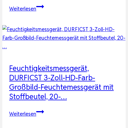
DURFICST
Weiterlesen
WM700B
Feuchtigkeitsmessgerät,
Feuchtigkeitsmessgerät
Wand
20-
40mm
|
Feuchtigkeitsmessgerät,
Feuchtigkeitsmess…
DURFICST 3-Zoll-HD-Farb-
Großbild-Feuchtemessgerät mit
Stoffbeutel, 20-…
Feuchtigkeitsmessgerät,
Weiterlesen
DURFICST