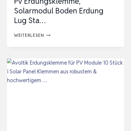
Pv Erdungsklemme,
Solarmodul Boden Erdung
Lug Sta…
10
WEITERLESEN
STÜCK
SOLARPANEL
ERDUNGSCLIPS,ERDUNGSKLEMME,PV
ERDUNGSKLEMME,
SOLARMODUL
BODEN
ERDUNG
LUG
STA…