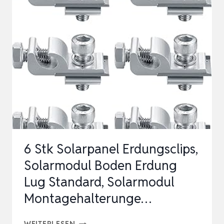
LUG
STANDARD
SOLARPANEL
ERDUNGSCLIP
SOLARMODUL
HALTERUNG
ERDUNGSKLEMME…
6 Stk Solarpanel Erdungsclips,
Solarmodul Boden Erdung
Lug Standard, Solarmodul
Montagehalterunge…
6
WEITERLESEN