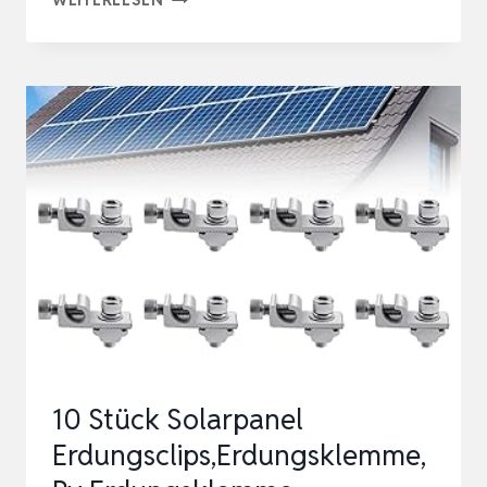
STK
SOLARPANEL
ERDUNGSCLIPS,
SOLARMODUL
BODEN
ERDUNG
LUG
STANDARD,
SOLARMODUL
MONTAGEHALTERUNGE…
10 Stück Solarpanel
Erdungsclips,Erdungsklemme,