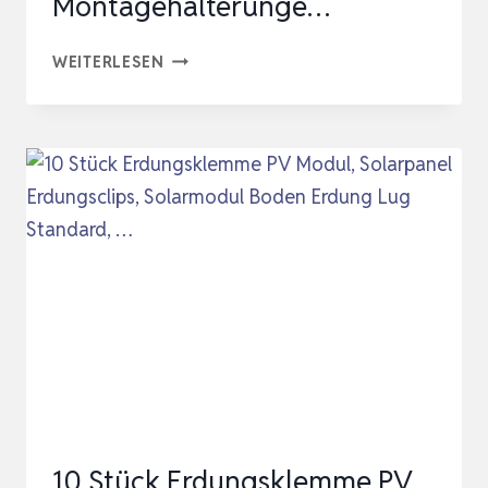
Montagehalterunge…
6
WEITERLESEN
STK
SOLARPANEL
ERDUNGSCLIPS,
SOLARMODUL
BODEN
ERDUNG
LUG
STANDARD,
SOLARMODUL
MONTAGEHALTERUNGE…
10 Stück Erdungsklemme PV