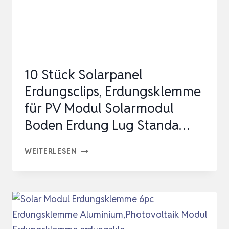
PANEL
KLEMMEN
AUS
ROBUSTEM
10 Stück Solarpanel
&
Erdungsclips, Erdungsklemme
HOCHWERTIGEM
für PV Modul Solarmodul
…
Boden Erdung Lug Standa…
10
WEITERLESEN
STÜCK
SOLARPANEL
ERDUNGSCLIPS,
ERDUNGSKLEMME
FÜR