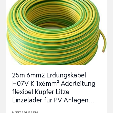
MIT
6
ADERENDHÜLSEN
H07V-
K
ADERLEITUNG
ERDUNGSLEITUNG
FLEXIBEL
FEI…
25m 6mm2 Erdungskabel
H07V-K 1x6mm² Aderleitung
flexibel Kupfer Litze
Einzelader für PV Anlagen…
25M
WEITERLESEN