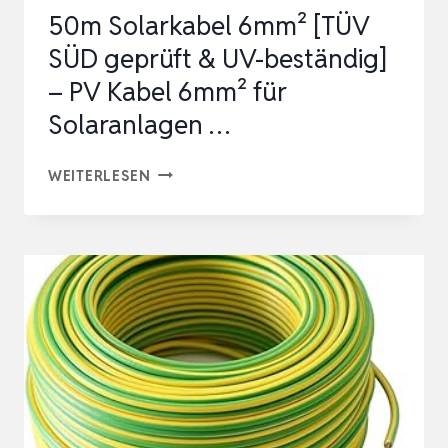
50m Solarkabel 6mm² [TÜV
SÜD geprüft & UV-beständig]
– PV Kabel 6mm² für
Solaranlagen …
50M
WEITERLESEN
SOLARKABEL
6MM²
[TÜV
SÜD
GEPRÜFT
&
UV-
BESTÄNDIG]
–