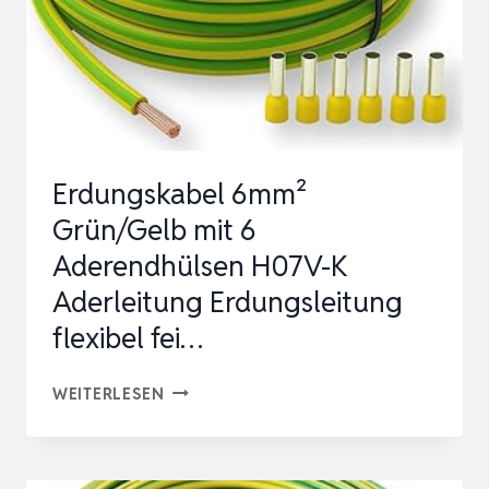
Erdungskabel 6mm²
Grün/Gelb mit 6
Aderendhülsen H07V-K
Aderleitung Erdungsleitung
flexibel fei…
ERDUNGSKABEL
WEITERLESEN
6MM²
GRÜN/GELB