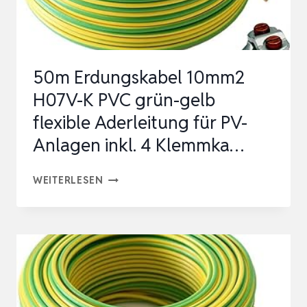
PV
KABEL
6MM²
50m Erdungskabel 10mm2
FÜR
H07V-K PVC grün-gelb
SOLARANLAGEN
flexible Aderleitung für PV-
…
Anlagen inkl. 4 Klemmka…
50M
WEITERLESEN
ERDUNGSKABEL
10MM2
H07V-
K
PVC
GRÜN-