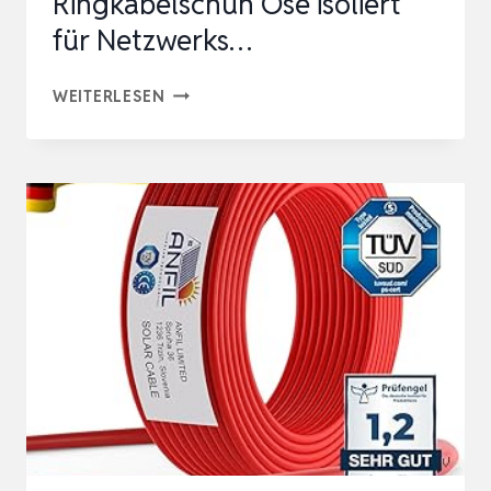
Ringkabelschuh Öse isoliert
für Netzwerks…
ERDUNGSKABEL
WEITERLESEN
4
STÜCK
–
6MM2
KABEL
(GRÖSSE 2
0CM),MIT R
INGKABELSCHUH Ö
SE I
SOLIERT F
ÜR N
ETZWERKS…