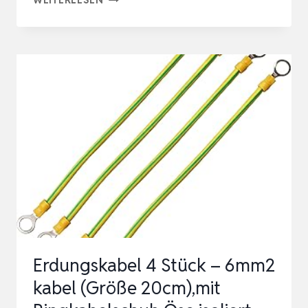
6MM2
ERDUNGSKABEL
H07V-
K
1X6MM²
ADERLEITUNG
FLEXIBEL
KUPFER
LITZE
EINZELADER
FÜR
PV
Erdungskabel 4 Stück – 6mm2
ANLAGEN…
kabel (Größe 20cm),mit