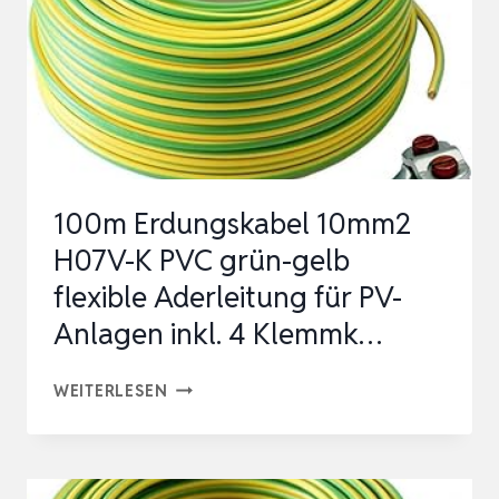
GELB
FLEXIBLE
ADERLEITUNG
FÜR
PV-
ANLAGEN
100m Erdungskabel 10mm2
INKL.
H07V-K PVC grün-gelb
4
flexible Aderleitung für PV-
KLEMMKA…
Anlagen inkl. 4 Klemmk…
100M
WEITERLESEN
ERDUNGSKABEL
10MM2
H07V-