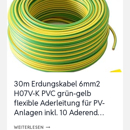
K
PVC
GRÜN-
GELB
FLEXIBLE
ADERLEITUNG
FÜR
PV-
ANLAGEN
30m Erdungskabel 6mm2
INKL.
H07V-K PVC grün-gelb
4
flexible Aderleitung für PV-
KLEMMK…
Anlagen inkl. 10 Aderend…
30M
WEITERLESEN