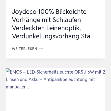
SIRENE
Joydeco 100% Blickdichte
|
Vorhänge mit Schlaufen
OPTIMAL
Verdeckten Leinenoptik,
BE…
Verdunkelungsvorhang Sta…
JOYDECO
WEITERLESEN
100%
BLICKDICHTE
VORHÄNGE
MIT
SCHLAUFEN
VERDECKTEN
LEINENOPTIK,
VERDUNKELUNGSVORHANG