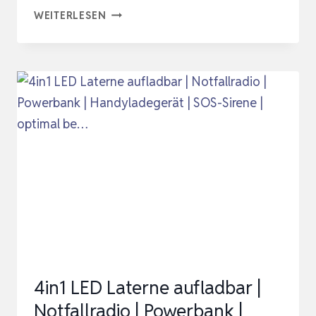
AMAZON
WEITERLESEN
BASICS
WASSERFILTER
2,3
LITER
–
SCHWARZ
4in1 LED Laterne aufladbar |
Notfallradio | Powerbank |