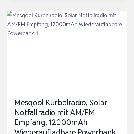
DER
PRAKTISCHE
KRISENRATGEBER
FÜR
EINSTEIGER
(EINE
PRAKTISCHE
RATGEBERREIHE
R…
Mesqool Kurbelradio, Solar
Notfallradio mit AM/FM
Empfang, 12000mAh
Wiederaufladbare Powerbank,