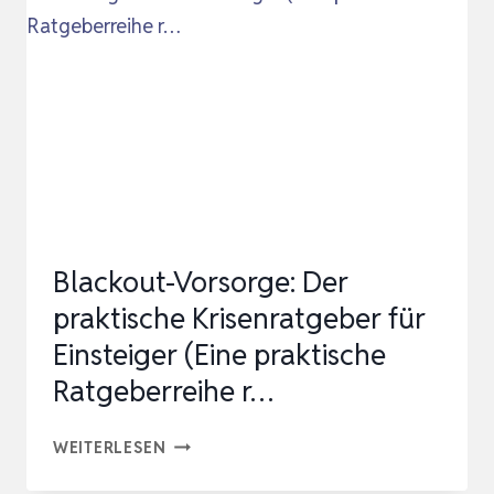
6W
MIT
2
LINSEN
UND
AKKU
–
ANTIPANIKBELEUCHTUNG
Blackout-Vorsorge: Der
MIT
praktische Krisenratgeber für
MANUELLER
Einsteiger (Eine praktische
…
Ratgeberreihe r…
BLACKOUT-
WEITERLESEN
VORSORGE: