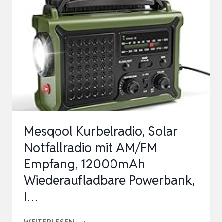
UND
PRAXISNAHE
BLACKOUT
BUCH
ZUR
KRISENVORSORGE:
WIE
SIE
Mesqool Kurbelradio, Solar
EIN…
Notfallradio mit AM/FM
Empfang, 12000mAh
Wiederaufladbare Powerbank,
I…
MESQOOL
WEITERLESEN