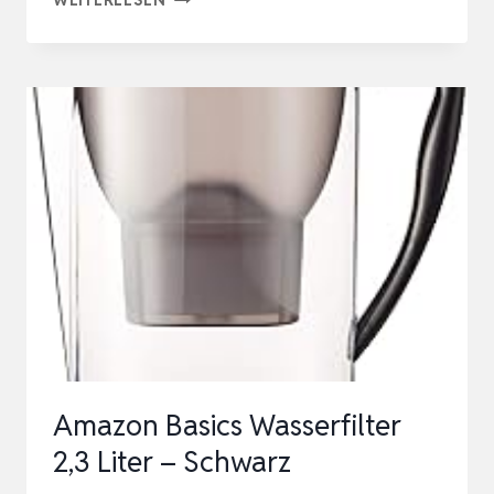
KURBELRADIO,
SOLAR
NOTFALLRADIO
MIT
AM/FM
EMPFANG,
12000MAH
WIEDERAUFLADBARE
POWERBANK,
I…
Amazon Basics Wasserfilter
2,3 Liter – Schwarz