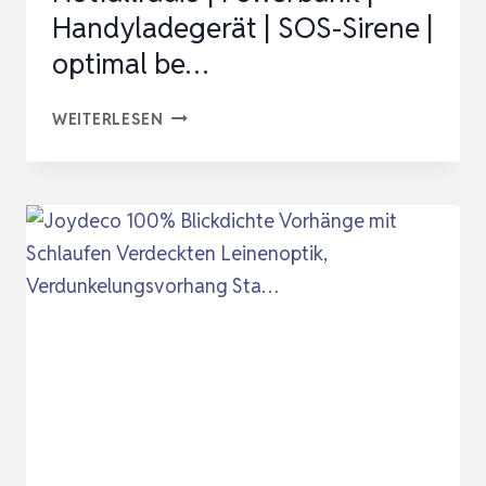
Handyladegerät | SOS-Sirene |
optimal be…
4IN1
WEITERLESEN
LED
LATERNE
AUFLADBAR
|
NOTFALLRADIO
|
POWERBANK
|
HANDYLADEGERÄT
|
SOS-