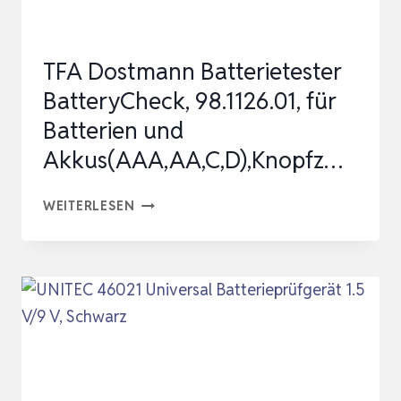
PRÄZISES
BATTER…
TFA Dostmann Batterietester
BatteryCheck, 98.1126.01, für
Batterien und
Akkus(AAA,AA,C,D),Knopfz…
TFA
WEITERLESEN
DOSTMANN
BATTERIETESTER
BATTERYCHECK,
98.1126.01,
FÜR
BATTERIEN
UND