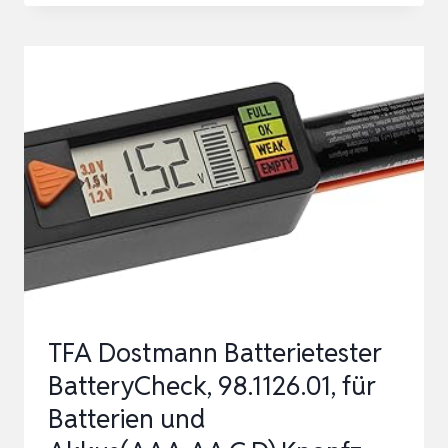
TESTER
BT100-
A,
BATTERIETESTER
KFZ
12V
MIT
100-
2000
CCA
BATTERIETEST
TFA Dostmann Batterietester
KURBELTE…
BatteryCheck, 98.1126.01, für
Batterien und