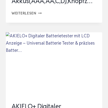
Akkus(AAA,AA,C,D),Knopfz…
TFA
WEITERLESEN
DOSTMANN
BATTERIETESTER
BATTERYCHECK,
98.1126.01,
FÜR
BATTERIEN
UND
AKKUS(AAA,AA,C,D),KNOPFZ…
AKIELO+ Digitaler