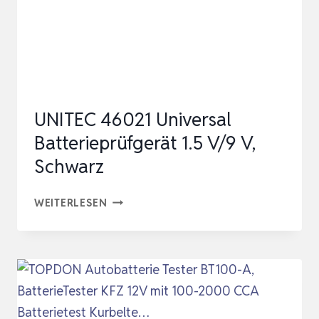
AKKUS(AAA,AA,C,D),KNOPFZ…
UNITEC 46021 Universal
Batterieprüfgerät 1.5 V/9 V,
Schwarz
UNITEC
WEITERLESEN
46021
UNIVERSAL
BATTERIEPRÜFGERÄT
1.5
V/9