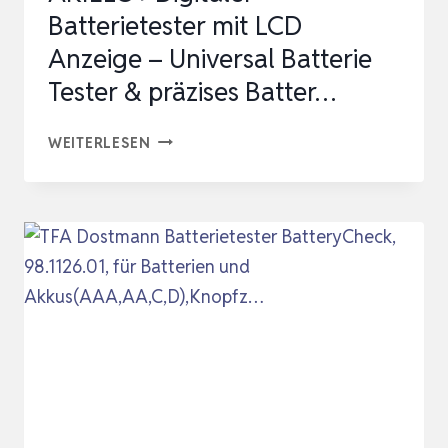
Batterietester mit LCD
Anzeige – Universal Batterie
Tester & präzises Batter…
AKIELO+
WEITERLESEN
DIGITALER
BATTERIETESTER
MIT
LCD
ANZEIGE
–
UNIVERSAL
BATTERIE
TESTER
&