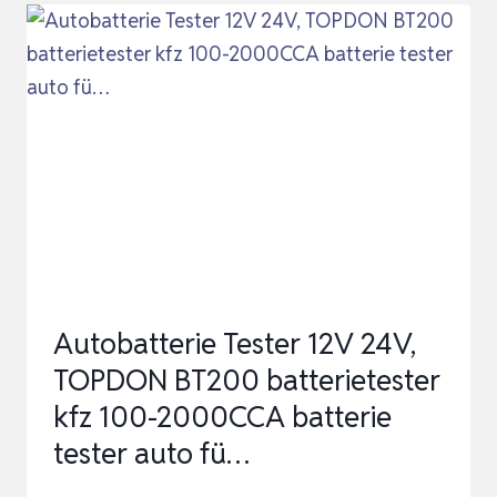
BT100-
A,
BATTERIETESTER
KFZ
12V
MIT
100-
2000
CCA
BATTERIETEST
Autobatterie Tester 12V 24V,
KURBELTE…
TOPDON BT200 batterietester
kfz 100-2000CCA batterie
tester auto fü…