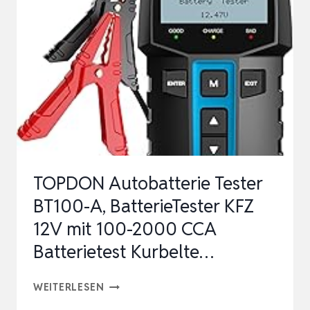
24V
BATTERIETESTER
KFZ
100-
2000
CCA,
BATTERIE
TESTER
TOPDON Autobatterie Tester
AUTO
BT100-A, BatterieTester KFZ
L…
12V mit 100-2000 CCA
Batterietest Kurbelte…
TOPDON
WEITERLESEN
AUTOBATTERIE