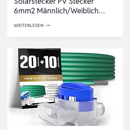
Solarstecker PV Stecker
6mm2 Männlich/Weiblich…
SELIZO
WEITERLESEN
12
PAAR
SOLAR
STECKER
SET,
IP67
SOLARPANEL
SOLARSTECKER
PV
STECKER
6MM2
MÄNNLICH/WEIBLICH…