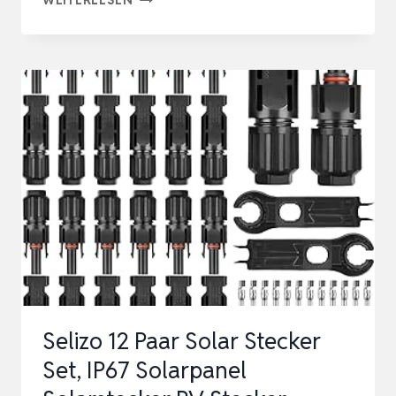
STÜCK
DC
TRENNSCHALTER
PV
ANLAGE,
PV
SICHERUNGSAUTOMAT
32A
DC
500V
MIT
260MM
Selizo 12 Paar Solar Stecker
KABEL,
Set, IP67 Solarpanel
IP65
WASSE…