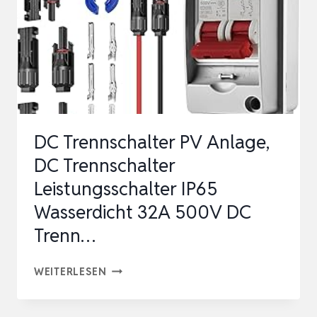
VERLÄNGERUNGSKABEL
MIT
STECKER
KUPPLU…
DC Trennschalter PV Anlage,
DC Trennschalter
Leistungsschalter IP65
Wasserdicht 32A 500V DC
Trenn…
DC
WEITERLESEN
TRENNSCHALTER
PV