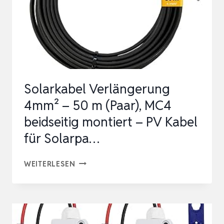
Solarkabel Verlängerung
4mm² – 50 m (Paar), MC4
beidseitig montiert – PV Kabel
für Solarpa…
SOLARKABEL
WEITERLESEN
VERLÄNGERUNG
4MM²
–
50