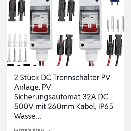
M
(PAAR),
MC4
BEIDSEITIG
MONTIERT
–
PV
KABEL
2 Stück DC Trennschalter PV
FÜR
Anlage, PV
SOLARPA…
Sicherungsautomat 32A DC
500V mit 260mm Kabel, IP65
Wasse…
2
WEITERLESEN