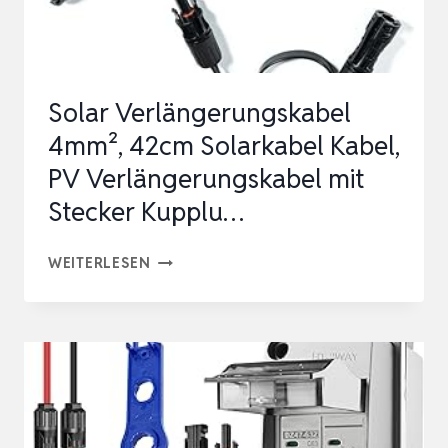
MIT…
Solar Verlängerungskabel
4mm², 42cm Solarkabel Kabel,
PV Verlängerungskabel mit
Stecker Kupplu…
SOLAR
WEITERLESEN
VERLÄNGERUNGSKABEL
4MM²,
42CM
SOLARKABEL
KABEL,
PV