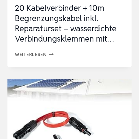
20 Kabelverbinder + 10m
Begrenzungskabel inkl.
Reparaturset – wasserdichte
Verbindungsklemmen mit…
20
WEITERLESEN
KABELVERBINDER
+
10M
BEGRENZUNGSKABEL
INKL.
REPARATURSET
–
WASSERDICHTE
VERBINDUNGSKLEMMEN