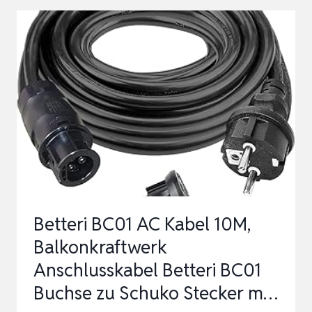
ANLAGE,
DC
TRENNSCHALTER
LEISTUNGSSCHALTER
IP65
WASSERDICHT
32A
500V
DC
TRENN…
Betteri BC01 AC Kabel 10M,
Balkonkraftwerk
Anschlusskabel Betteri BC01
Buchse zu Schuko Stecker m…