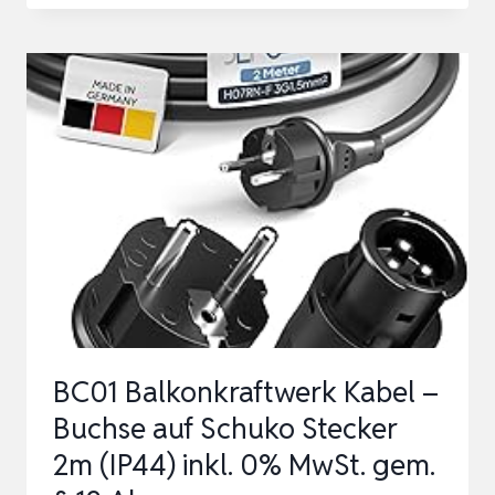
DIRECT
860W
HMS-
800W-
2T
BALKONKRAFTWERK
BIFAZIAL
FULL
BLACK
SCHUKOSTECKDOSE
–
BC01 Balkonkraftwerk Kabel –
5M…
Buchse auf Schuko Stecker
2m (IP44) inkl. 0% MwSt. gem.