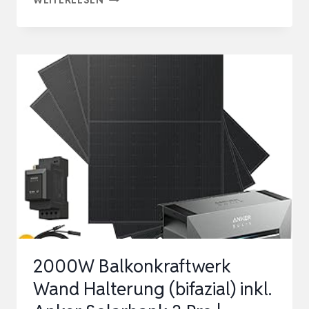
BALKONKRAFTWERK
KOMPLETTSET
–
800W
WECHSELRICHTER,
2×450W
BIFAZIALE
SOLARMODULE,
5
M
KABE…
2000W Balkonkraftwerk
Wand Halterung (bifazial) inkl.