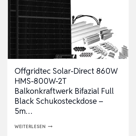
BALKONKRAFTWERK
ANSCHLUSSKABEL
SCHWARZ…
Offgridtec Solar-Direct 860W
HMS-800W-2T
Balkonkraftwerk Bifazial Full
Black Schukosteckdose –
5m…
OFFGRIDTEC
WEITERLESEN
SOLAR-