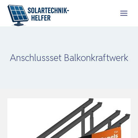
Zum
Inhalt
springen
Anschlussset Balkonkraftwerk