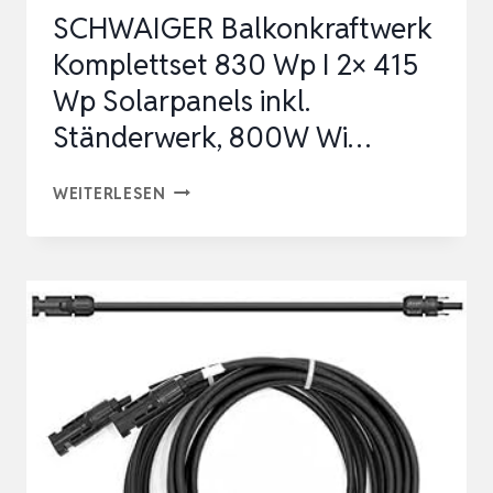
SCHWAIGER Balkonkraftwerk
SPE…
Komplettset 830 Wp I 2× 415
Wp Solarpanels inkl.
Ständerwerk, 800W Wi…
SCHWAIGER
WEITERLESEN
BALKONKRAFTWERK
KOMPLETTSET
830
WP
I
2×
415
WP
SOLARPANELS