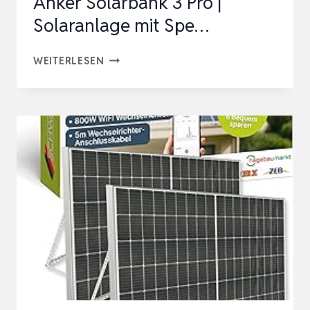
Anker Solarbank 3 Pro |
Solaranlage mit Spe…
2000W
WEITERLESEN
BALKONKRAFTWERK
WAND
HALTERUNG
(BIFAZIAL)
INKL.
ANKER
SOLARBANK
3
PRO
|
SOLARANLAGE
MIT