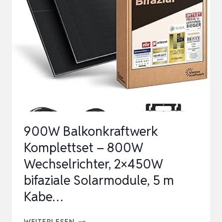
|
BALKON,
GELÄNDER,
FASSADE
UND
FLACHDACH
BEF…
900W Balkonkraftwerk
Komplettset – 800W
Wechselrichter, 2×450W
bifaziale Solarmodule, 5 m
Kabe…
900W
WEITERLESEN