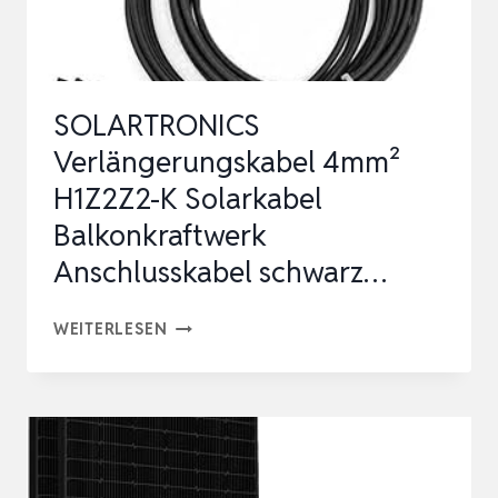
INKL.
STÄNDERWERK,
800W
SOLARTRONICS
WI…
Verlängerungskabel 4mm²
H1Z2Z2-K Solarkabel
Balkonkraftwerk
Anschlusskabel schwarz…
SOLARTRONICS
WEITERLESEN
VERLÄNGERUNGSKABEL
4MM²
H1Z2Z2-
K
SOLARKABEL