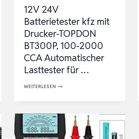
12V 24V
Batterietester kfz mit
Drucker-TOPDON
BT300P, 100-2000
CCA Automatischer
Lasttester für …
12V
WEITERLESEN
24V
BATTERIETESTER
KFZ
MIT
DRUCKER-