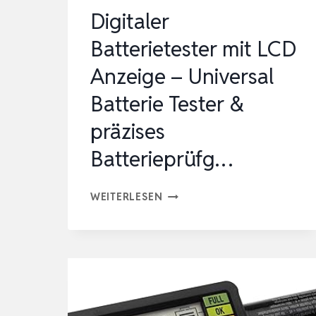
9V
Digitaler
1.5V
Batterietester mit LCD
KNOPFZELLEN-
Anzeige – Universal
BATTERIEN…
Batterie Tester &
präzises
Batterieprüfg…
DIGITALER
WEITERLESEN
BATTERIETESTER
MIT
LCD
ANZEIGE
–