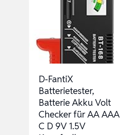
D-FantiX
Batterietester,
Batterie Akku Volt
Checker für AA AAA
C D 9V 1.5V