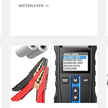
BATTERIETESTER
WEITERLESEN
KFZ
6V
12V
24V
VDIAGTOOL
BT500,
5-
3000
CCA
BATTERIE
TESTER
AUTO,
ANLASSER
LICHTMAS…