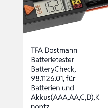
UNIVERSAL
BATTERIE
TESTER
&
PRÄZISES
BATTERIEPRÜFG…
TFA Dostmann
Batterietester
BatteryCheck,
98.1126.01, für
Batterien und
Akkus(AAA,AA,C,D),K
nopfz…