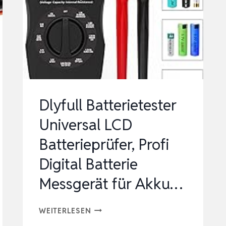
TOPDON
BT300P,
100-
2000
CCA
AUTOMATISCHER
LASTTESTER
Dlyfull Batterietester
FÜR
Universal LCD
…
Batterieprüfer, Profi
Digital Batterie
Messgerät für Akku…
DLYFULL
WEITERLESEN
BATTERIETESTER