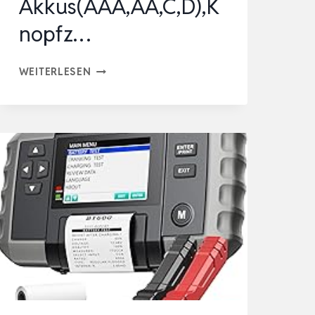
Akkus(AAA,AA,C,D),K
nopfz…
TFA
WEITERLESEN
DOSTMANN
BATTERIETESTER
BATTERYCHECK,
98.1126.01,
FÜR
BATTERIEN
UND
AKKUS(AAA,AA,C,D),KNOPFZ…