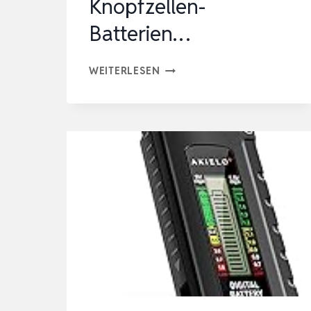
Knopfzellen-
Batterien…
D-
WEITERLESEN
FANTIX
BATTERIETESTER,
BATTERIE
AKKU
VOLT
CHECKER
FÜR
AA
AAA
C
D