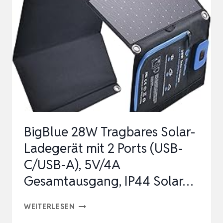
HANDY
SOLARLADEGERÄT
FÜR
CAMPING
OUTDOOR,
WASSERDICHT
IP67
S…
BigBlue 28W Tragbares Solar-
Ladegerät mit 2 Ports (USB-
C/USB-A), 5V/4A
Gesamtausgang, IP44 Solar…
BIGBLUE
WEITERLESEN
28W