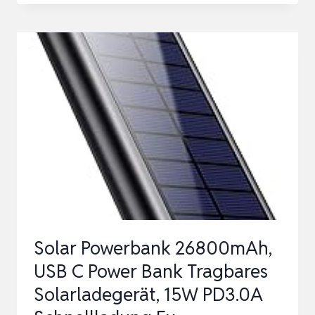
TRAGBARES
SOLAR-
LADEGERÄT
MIT
2
PORTS
(USB-
C/USB-
A),
5V/4A
GESAMTAUSGANG,
Solar Powerbank 26800mAh,
IP44
USB C Power Bank Tragbares
SOLAR…
Solarladegerät, 15W PD3.0A