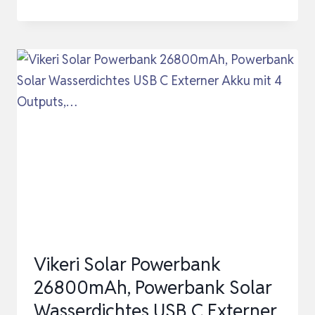
POWERBANK
10000MAH,
22.5W
TRAGBARE
SOLAR
LADEGERÄT
USB
C
EXTERNER
AKKU
OUTDOOR
WASSERDICHT…
Vikeri Solar Powerbank
26800mAh, Powerbank Solar
Wasserdichtes USB C Externer