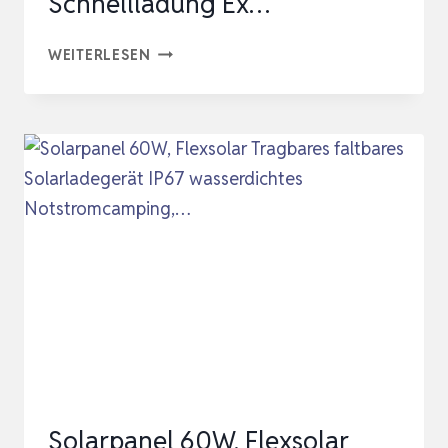
Schnellladung Ex…
SOLAR
WEITERLESEN
POWERBANK
26800MAH,
USB
C
POWER
BANK
TRAGBARES
SOLARLADEGERÄT,
15W
PD3.0A
SCHNELLLADUNG
EX…
Solarpanel 60W, Flexsolar