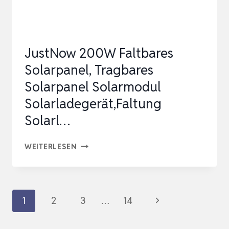
A),
5V/4A
GESAMTAUSGANG,
JustNow 200W Faltbares
IP44
Solarpanel, Tragbares
SOLAR…
Solarpanel Solarmodul
Solarladegerät,Faltung
Solarl…
JUSTNOW
WEITERLESEN
200W
FALTBARES
SOLARPANEL,
Seitennavigation
Nächste
1
2
3
…
14
TRAGBARES
Seite
SOLARPANEL