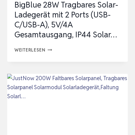
BigBlue 28W Tragbares Solar-
OUTPUTS,
Ladegerät mit 2 Ports (USB-
…
C/USB-A), 5V/4A
Gesamtausgang, IP44 Solar…
BIGBLUE
WEITERLESEN
28W
TRAGBARES
SOLAR-
LADEGERÄT
MIT
2
PORTS
(USB-
C/USB-