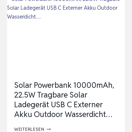
22,5W
TRAGBARES
SOLAR
LADEGERÄT
USB
C
OUTDOOR
WASSERDICHT
EXTERNER
Solar Powerbank 10000mAh,
A…
22.5W Tragbare Solar
Ladegerät USB C Externer
Akku Outdoor Wasserdicht…
SOLAR
WEITERLESEN