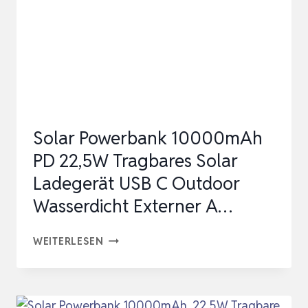
USB
C
EXTERNER
AKKU
MIT
4
Solar Powerbank 10000mAh
OUTPUTS,
PD 22,5W Tragbares Solar
…
Ladegerät USB C Outdoor
Wasserdicht Externer A…
SOLAR
WEITERLESEN
POWERBANK
10000MAH
PD