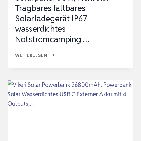
Tragbares faltbares
Solarladegerät IP67
wasserdichtes
Notstromcamping,…
SOLARPANEL
WEITERLESEN
60W,
FLEXSOLAR
TRAGBARES
FALTBARES
SOLARLADEGERÄT
IP67
WASSERDICHTES
NOTSTROMCAMPING,
…